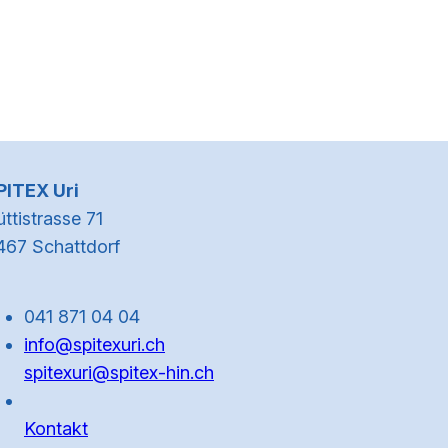
Kontaktinformationen
PITEX Uri
ttistrasse 71
467 Schattdorf
041 871 04 04
info@spitexuri.ch
spitexuri@spitex-hin.ch
Kontakt