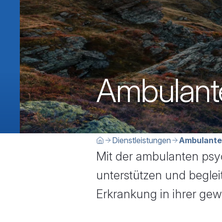
Ambulante
Breadcrumbn
Sie befinden sich hier:
Dienstleistungen
Ambulante 
Home
Mit der ambulanten psy
unterstützen und begle
Erkrankung in ihrer g