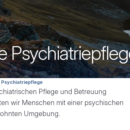
 Psychiatriepfleg
avigation
Psychiatriepflege
chiatrischen Pflege und Betreuung
iten wir Menschen mit einer psychischen
ewohnten Umgebung.