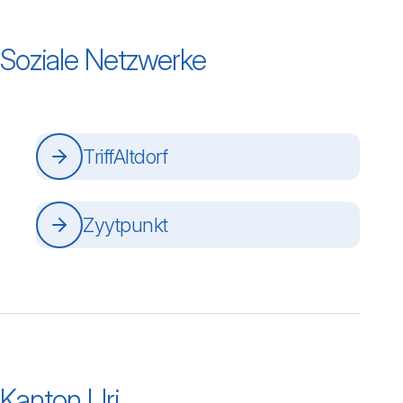
Soziale Netzwerke
TriffAltdorf
Zyytpunkt
Kanton Uri