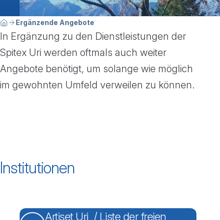
Breadcrumbnavigation
Sie befinden sich hier:
Ergänzende Angebote
Home
In Ergänzung zu den Dienstleistungen der
Spitex Uri werden oftmals auch weiter
Angebote benötigt, um solange wie möglich
im gewohnten Umfeld verweilen zu können.
Institutionen
Artiset Uri / Liste der freien