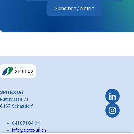
Sicherheit / Notruf
Footerbereich
~Kontaktinformationen
SPITEX Uri
Rüttistrasse 71
6467 Schattdorf
041 871 04 04
info@spitexuri.ch