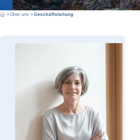
Breadcrumbnavigation
Sie befinden sich hier:
Über uns
Geschäftsleitung
Home