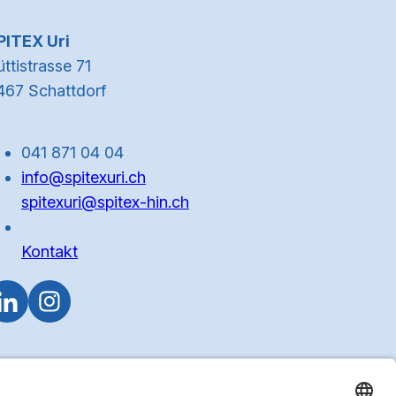
Kontaktinformationen
PITEX Uri
ttistrasse 71
467 Schattdorf
041 871 04 04
info@spitexuri.ch
spitexuri@spitex-hin.ch
Kontakt