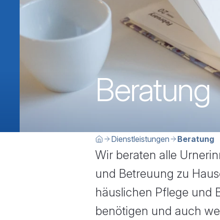
Beratung
Breadcrumbn
Sie befinden sich hier:
Dienstleistungen
Beratung
Home
Wir beraten alle Urneri
und Betreuung zu Hause"
häuslichen Pflege und B
benötigen und auch wen