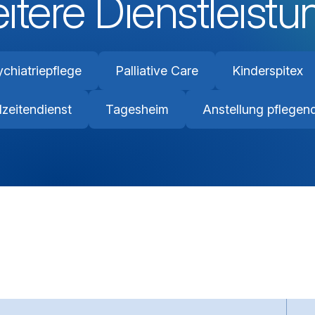
itere Dienstleist
chiatriepflege
Palliative Care
Kinderspitex
zeitendienst
Tagesheim
Anstellung pflegen