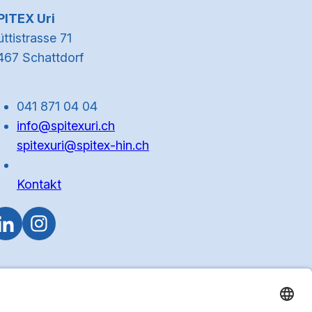
Kontaktinformationen
PITEX Uri
ttistrasse 71
467 Schattdorf
041 871 04 04
info@spitexuri.ch
spitexuri@spitex-hin.ch
Kontakt
Zum Anfa