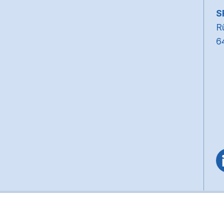
~
S
Rü
6