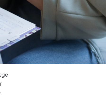
lege
r
e