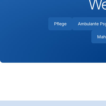
We
Pflege
Ambulante Psy
Mahl
Footerbereich